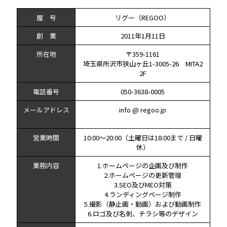
屋 号
リグー（REGOO）
創 業
2011年1月11日
所在地
〒359-1161
埼玉県所沢市狭山ヶ丘1-3005-26 MITA2
2F
電話番号
050-3638-0005
メールアドレス
info @ regoo.jp
営業時間
10:00～20:00（土曜日は18:00まで / 日曜
休）
業務内容
1.ホームページの企画及び制作
2.ホームページの更新管理
3.SEO及びMEO対策
4.ランディングページ制作
5.撮影（静止画・動画）および動画制作
6.ロゴ及び名刺、チラシ等のデザイン