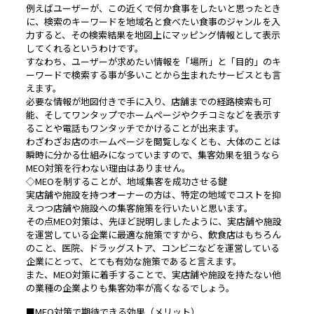
例えばユーザーが、この近くで何か食事をしたいと思ったとき
に、検索のキーワードを地域名と食べたい食事のジャンルを入
力すると、その検索結果を地図上にマッピング情報として表示
してくれるというわけです。
すなわち、ユーザーが求めたい情報を「場所」と「目的」のキ
ーワードで検索する事が多いことから生まれたサービスとも言
えます。
必要な情報が地図付きで手に入り、店舗までの経路検索も可
能、そしてワンタップでホームページやクチコミなどを表示す
ることや電話もワンタッチでかけることが出来ます。
わざわざお店のホームページを閲覧しなくとも、大体のことは
瞬時に分かる仕組みになっていますので、集客効果を狙うなら
MEO対策を行わない理由はありません。
◇MEOを制することが、地域集客を成功させる鍵
実店舗や施設を持つオーナーの方は、特定の地域でコストを抑
えつつ店舗や施設への集客施策を行いたいと思います。
その点MEO対策は、先ほど説明しましたように、実店舗や施設
を運営している企業に最適な施策ですから、飲食店はもちろん
のこと、医院、ドラッグストア、コンビニなどを運営している
企業にとって、とても有効な施策であると言えます。
また、MEO対策に着手することで、実店舗や施設を持たない他
の業種の企業よりも集客効率が高くなるでしょう。
■MEO対策で期待できる効果（メリット）