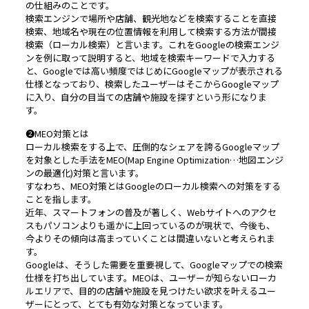
の仕組みのことです。
検索エンジンで場所や店舗、観光地などを検索することを直接
検索、地域名や現在の位置情報を利用して検索する方法が間接
検索（ローカル検索）と言います。これをGoogleの検索エンジ
ンを例に取って説明すると、地域を検索キーワードで入力する
と、Googleでは高い頻度ではじめにGoogleマップが表示される
仕様となっており、検索したユーザーはそこからGoogleマップ
に入り、自分の目当ての店舗や施設を探すという形になりま
す。
❷MEO対策とは
ローカル検索をする上で、圧倒的なシェアを誇るGoogleマップ
を対象とした手法をMEO(Map Engine Optimization…地図エンジ
ンの最適化)対策と言います。
すなわち、MEO対策とはGoogleのローカル検索への対策をする
ことを指します。
近年、スマートフォンの普及が著しく、Webサイトへのアクセ
スもパソコンよりも遥かに上回っているのが現状で、今後も、
今よりその傾向は高まっていくことは間違いないと考えられま
す。
Googleは、そうした需要を重要視して、Googleマップでの検索
仕様を打ち出しています。MEOは、ユーザーが知らないローカ
ルエリアで、目的の店舗や施設を見つけたい欲求を叶えるユー
ザーにとって、とても有効な対策となっています。