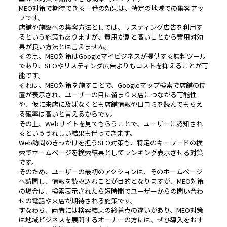
MEO対策で期待できる一番の効果は、特定の地域での集客アッ
プです。
店舗や施設への集客方法としては、リスティング広告を利用す
るという施策もありますが、費用が割と高いことから費用対効
果が良い方法とは言えません。
その点、MEO対策はGoogleマイビジネスが提供する無料ツール
であり、SEOやリスティング広告よりもコストを抑えることが可
能です。
それは、MEO対策を施すことで、Googleマップ検索で店舗の位
置が表示され、ユーザーの目に留まり来店につながる可能性
や、仮に来店に及ばなくとも店舗情報や口コミを読んでもらえ
る確率は高いと言えるからです。
その上、Webサイトを見てもらうことで、ユーザーに認知され
るといううれしい結果も伴ってきます。
Web訪問のきっかけを担うSEO対策も、特定のキーワードの検
索でホームページを検索結果としてランキング表示させる対策
です。
そのため、ユーザーの最初のアクションは、そのホームページ
へ訪問し、情報を読み込むことが目的となりますが、MEO対策
の場合は、検索表示されたら短時間でユーザーからの問い合わ
せの電話や来店が期待される施策です。
すなわち、両者には検索結果の終着点の違いがあり、MEO対策
は地域ビジネスを展開するオーナーの方には、ぜひ導入をおす